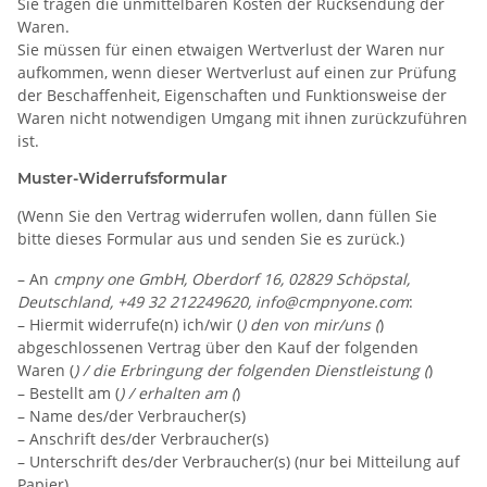
Sie tragen die unmittelbaren Kosten der Rücksendung der
Waren.
Sie müssen für einen etwaigen Wertverlust der Waren nur
aufkommen, wenn dieser Wertverlust auf einen zur Prüfung
der Beschaffenheit, Eigenschaften und Funktionsweise der
Waren nicht notwendigen Umgang mit ihnen zurückzuführen
ist.
Muster-Widerrufsformular
(Wenn Sie den Vertrag widerrufen wollen, dann füllen Sie
bitte dieses Formular aus und senden Sie es zurück.)
– An
cmpny one GmbH, Oberdorf 16, 02829 Schöpstal,
Deutschland, +49 32 212249620,
info@cmpnyone.com
:
– Hiermit widerrufe(n) ich/wir (
) den von mir/uns (
)
abgeschlossenen Vertrag über den Kauf der folgenden
Waren (
) / die Erbringung der folgenden Dienstleistung (
)
– Bestellt am (
) / erhalten am (
)
– Name des/der Verbraucher(s)
– Anschrift des/der Verbraucher(s)
– Unterschrift des/der Verbraucher(s) (nur bei Mitteilung auf
Papier)