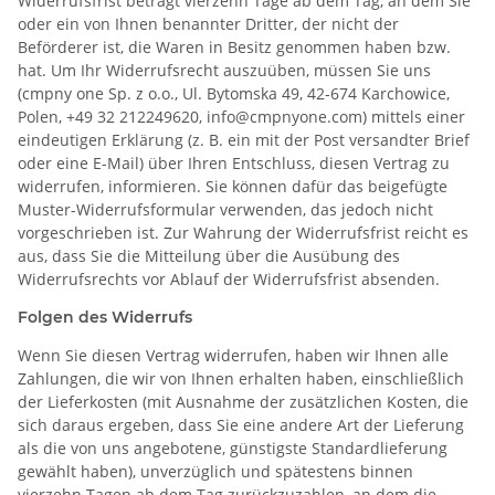
Widerrufsfrist beträgt vierzehn Tage ab dem Tag, an dem Sie
oder ein von Ihnen benannter Dritter, der nicht der
Beförderer ist, die Waren in Besitz genommen haben bzw.
hat. Um Ihr Widerrufsrecht auszuüben, müssen Sie uns
(cmpny one Sp. z o.o., Ul. Bytomska 49, 42-674 Karchowice,
Polen, +49 32 212249620,
info@cmpnyone.com
) mittels einer
eindeutigen Erklärung (z. B. ein mit der Post versandter Brief
oder eine E-Mail) über Ihren Entschluss, diesen Vertrag zu
widerrufen, informieren. Sie können dafür das beigefügte
Muster-Widerrufsformular verwenden, das jedoch nicht
vorgeschrieben ist. Zur Wahrung der Widerrufsfrist reicht es
aus, dass Sie die Mitteilung über die Ausübung des
Widerrufsrechts vor Ablauf der Widerrufsfrist absenden.
Folgen des Widerrufs
Wenn Sie diesen Vertrag widerrufen, haben wir Ihnen alle
Zahlungen, die wir von Ihnen erhalten haben, einschließlich
der Lieferkosten (mit Ausnahme der zusätzlichen Kosten, die
sich daraus ergeben, dass Sie eine andere Art der Lieferung
als die von uns angebotene, günstigste Standardlieferung
gewählt haben), unverzüglich und spätestens binnen
vierzehn Tagen ab dem Tag zurückzuzahlen, an dem die